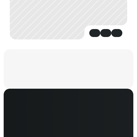
H
e
l
d
e
r
e
s
t
a
p
p
e
n
S
t
r
a
k
k
e
u
i
t
v
o
e
r
i
n
g
.